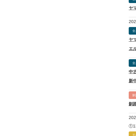
ヤ
20
全
ヤ
エ
全
中
新
釧
釧
20
①1
千