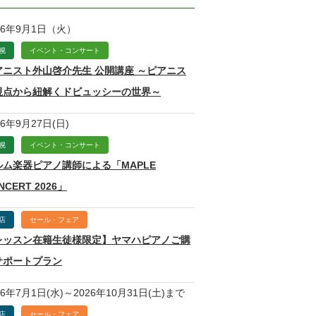
26年9月1日（火）
幌
イベント・コンサート
アニスト外山啓介先生 公開講座 ～ピアニス
視点から紐解くドビュッシーの世界～
26年9月27日(日)
幌
イベント・コンサート
ルム楽器ピアノ講師による「MAPLE
NCERT 2026」
店
セール・フェア
レッスン在籍生徒様限定】ヤマハピアノご購
サポートプラン
26年7月1日(水)～2026年10月31日(土)まで
店
セール・フェア