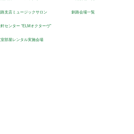
釧路支店ミュージックサロン
釧路会場一覧
軒センター “ELMオクターヴ”
教室部屋レンタル実施会場