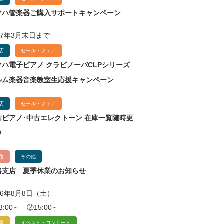
マハ管楽器ご購入サポートキャンペーン
27年3月末日まで
店
セール・フェア
マハ電子ピアノ クラビノーバCLPシリーズ
ルム楽器音楽教室生応援キャンペーン
店
セール・フェア
古ピアノ･中古エレクトーン 在庫一覧随時更
中
路
その他
路支店 夏季休業のお知らせ
26年8月8日（土）
3:00～ ②15:00～
歳
イベント・コンサート