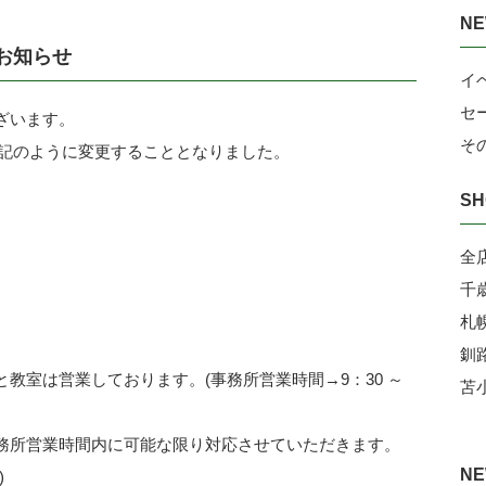
NE
お知らせ
イ
セ
ざいます。
そ
営業を下記のように変更することとなりました。
SH
全
千
札
釧
教室は営業しております。(事務所営業時間→9：30 ～
苫
務所営業時間内に可能な限り対応させていただきます。
NE
)