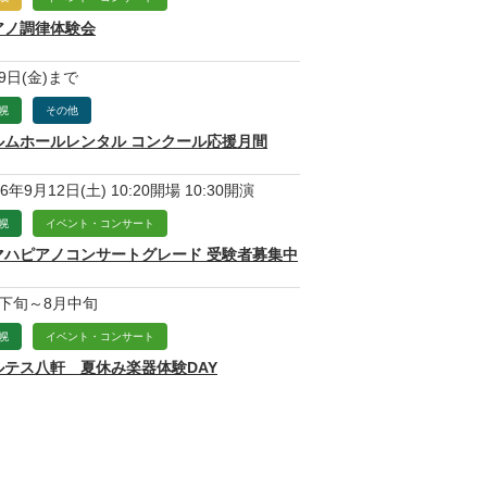
アノ調律体験会
9日(金)まで
幌
その他
ルムホールレンタル コンクール応援月間
26年9月12日(土) 10:20開場 10:30開演
幌
イベント・コンサート
マハピアノコンサートグレード 受験者募集中
月下旬～8月中旬
幌
イベント・コンサート
ルテス八軒 夏休み楽器体験DAY