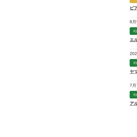
ピ
8月
札
エ
20
札
ヤ
7
札
ア