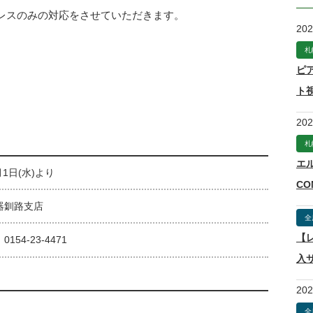
レスのみの対応をさせていただきます。
20
。
札
ピ
ト
20
札
エ
月1日(水)より
CO
器釧路支店
全
【
154-23-4471
入
20
全