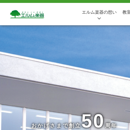
エルム楽器の想い
教
50
おかげさまで創立
周年