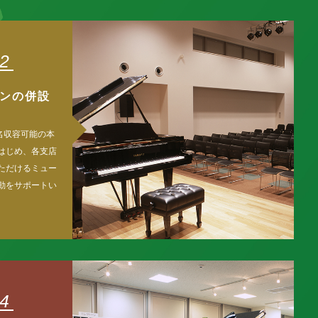
2
ンの併設
名収容可能の本
はじめ、各支店
ただけるミュー
動をサポートい
4