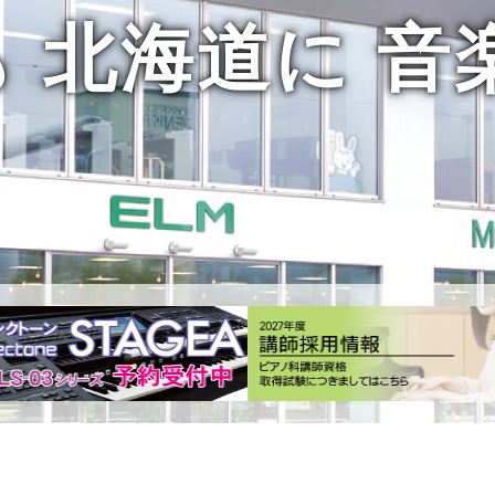
も
北海道に
音