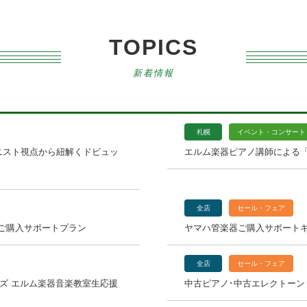
TOPICS
新着情報
札幌
イベント・コンサート
ニスト視点から紐解くドビュッ
エルム楽器ピアノ講師による「MAP
全店
セール・フェア
ご購入サポートプラン
ヤマハ管楽器ご購入サポート
全店
セール・フェア
ーズ エルム楽器音楽教室生応援
中古ピアノ･中古エレクトーン