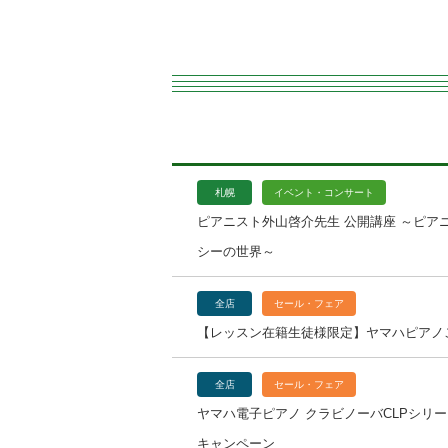
札幌
イベント・コンサート
ピアニスト外山啓介先生 公開講座 ～ピア
シーの世界～
全店
セール・フェア
【レッスン在籍生徒様限定】ヤマハピアノ
全店
セール・フェア
ヤマハ電子ピアノ クラビノーバCLPシリ
キャンペーン