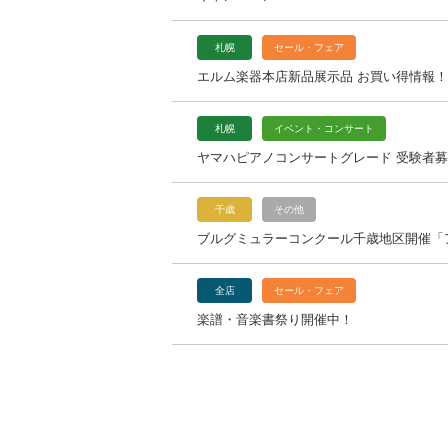
札幌
セール・フェア
エルム楽器本店新品展示品 お買い得情報！
札幌
イベント・コンサート
ヤマハピアノコンサートグレード 受験者
千歳
その他
ブルグミュラーコンクール千歳地区開催「
全店
セール・フェア
楽譜・音楽書祭り開催中！