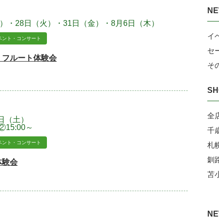
NE
月）・28日（火）・31日（金）・8月6日（木）
イ
ベント・コンサート
セ
！フルート体験会
そ
SH
全
8日（土）
②15:00～
千
ベント・コンサート
札
釧
体験会
苫
NE