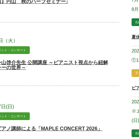
画】円山 秋のハープセミナー♪
8
札
夏
1日（火）
20
ベント・コンサート
①1
山啓介先生 公開講座 ～ピアニスト視点から紐解
シーの世界～
千
ピ
20
7日(日)
※エ
ベント・コンサート
(日
ノ講師による「MAPLE CONCERT 2026」
札