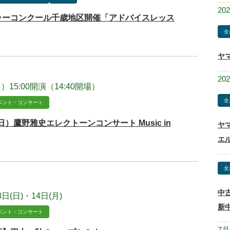
20
ラーコンクール千歳地区開催「アドバイスレッス
全
ヤ
20
（日）15:00開演（14:40開場）
全
ベント・コンサート
日）鷹野雅史エレクトーンコンサート Music in
ヤ
エ
全
中
3日(日)・14日(月)
新
ベント・コンサート
7