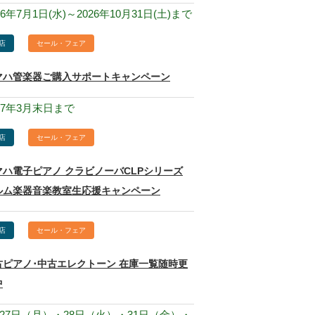
26年7月1日(水)～2026年10月31日(土)まで
店
セール・フェア
マハ管楽器ご購入サポートキャンペーン
27年3月末日まで
店
セール・フェア
マハ電子ピアノ クラビノーバCLPシリーズ
ルム楽器音楽教室生応援キャンペーン
店
セール・フェア
古ピアノ･中古エレクトーン 在庫一覧随時更
中
月27日（月）・28日（火）・31日（金）・