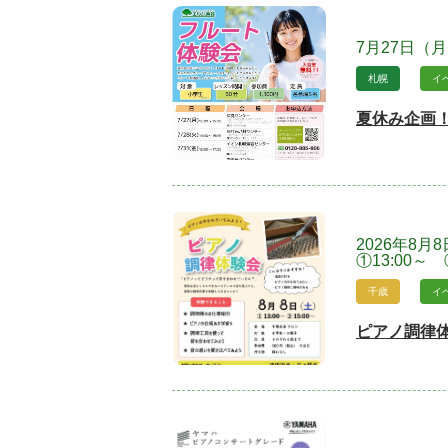
7月27日（
札幌
イ
夏休み企画
2026年8月
①13:00～ 
千歳
イ
ピアノ調律