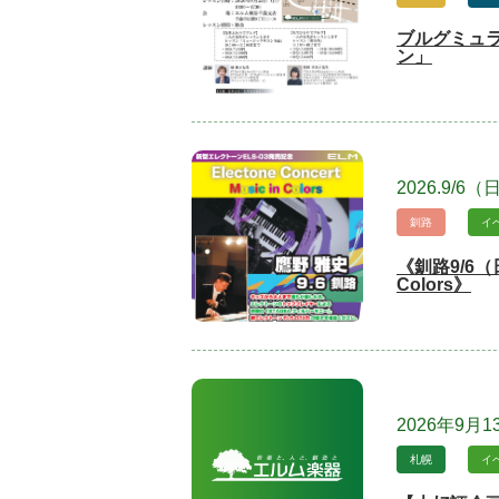
ブルグミュ
ン」
2026.9/6
釧路
イ
《釧路9/6（
Colors》
2026年9月1
札幌
イ