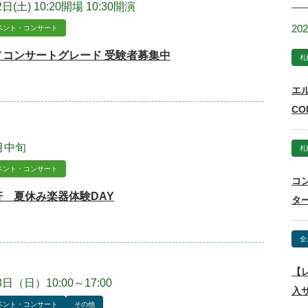
日(土) 10:20開場 10:30開演
20
ベント・コンサート
ノコンサートグレード 受験者募集中
札
エ
CO
月中旬
札
ベント・コンサート
コ
 夏休み楽器体験DAY
タ
全
【
3日（日）10:00～17:00
入
ベント・コンサート
その他