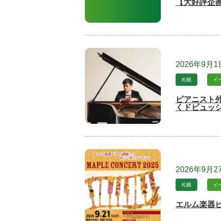
【大好評企
2026年9月
札幌
イ
ピアニスト外
くドビュッ
2026年9月2
札幌
イ
エルム楽器ピア