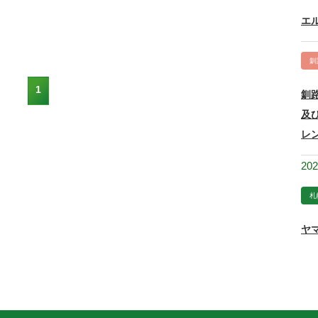
エ
釧
1
釧
及
レ
20
札
ヤ