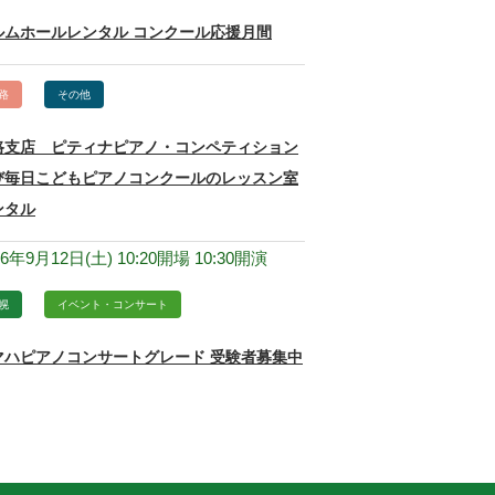
ルムホールレンタル コンクール応援月間
路
その他
路支店 ピティナピアノ・コンペティション
び毎日こどもピアノコンクールのレッスン室
ンタル
26年9月12日(土) 10:20開場 10:30開演
幌
イベント・コンサート
マハピアノコンサートグレード 受験者募集中