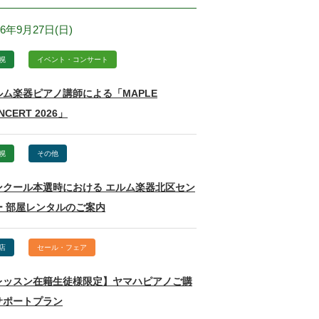
26年9月27日(日)
幌
イベント・コンサート
ルム楽器ピアノ講師による「MAPLE
NCERT 2026」
幌
その他
ンクール本選時における エルム楽器北区セン
ー 部屋レンタルのご案内
店
セール・フェア
レッスン在籍生徒様限定】ヤマハピアノご購
サポートプラン