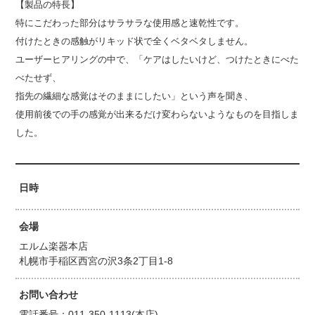
【製品の特長】
特にこだわった部分はサラサラな使用感と速乾性です。
付けたときの感触がリキッド状で全くベタベタしません。
ユーザーヒアリングの中で、「ケアはしたいけど、つけたときにべた
べたせず、
指先の繊細な感覚はそのままにしたい」という声を聞き、
使用前後での手の感覚が出来るだけ変わらないようなものを目指しま
した。
日時
会場
エルム楽器本店
札幌市手稲区西宮の沢3条2丁目1-8
お問い合わせ
電話番号：011-350-1113(本店)