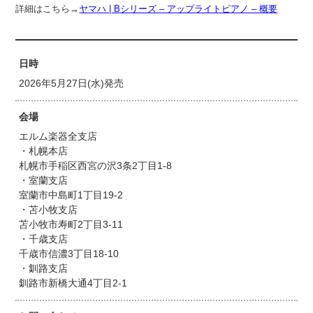
詳細はこちら→
ヤマハ | Bシリーズ – アップライトピアノ – 概要
日時
2026年5月27日(水)発売
会場
エルム楽器全支店
・札幌本店
札幌市手稲区西宮の沢3条2丁目1-8
・室蘭支店
室蘭市中島町1丁目19‐2
・苫小牧支店
苫小牧市寿町2丁目3‐11
・千歳支店
千歳市信濃3丁目18-10
・釧路支店
釧路市新橋大通4丁目2-1