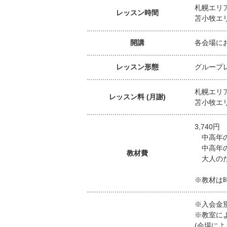
札幌エリア
レッスン時間
苫小牧エリ
開講
各会場に
レッスン形態
グループ
札幌エリア
レッスン料 (月謝)
苫小牧エリ
3,740円
中高年の
中高年の
教材費
大人のた
※教材は
※入会金別
※教室に
(会場に