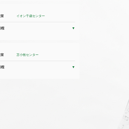
教室
イオン千歳センター
日程
教室
苫小牧センター
日程