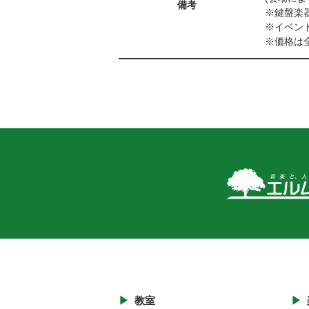
備考
※鍵盤楽
※イベン
※価格は
教室