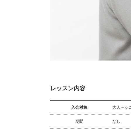
レッスン内容
入会対象
大人～シ
期間
なし