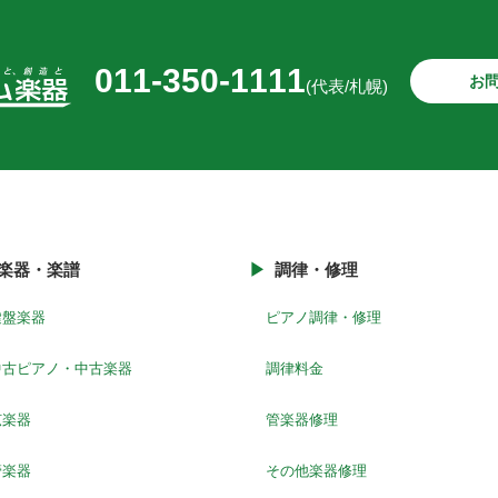
011-350-1111
お
(代表/札幌)
楽器・楽譜
調律・修理
鍵盤楽器
ピアノ調律・修理
中古ピアノ・中古楽器
調律料金
弦楽器
管楽器修理
管楽器
その他楽器修理