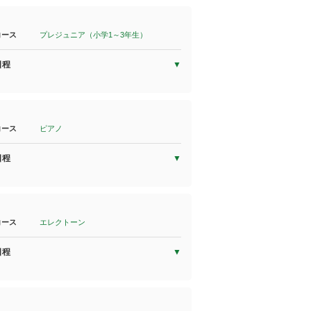
コース
プレジュニア（小学1～3年生）
日程
コース
ピアノ
日程
コース
エレクトーン
日程