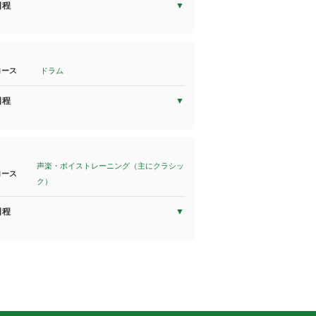
日程
コース
ドラム
日程
声楽・ボイストレーニング（主にクラシッ
コース
ク）
日程